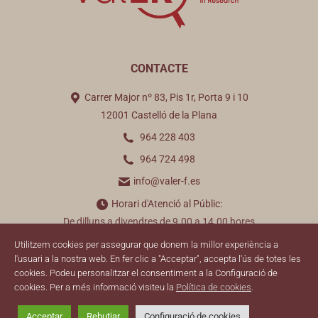
CONTACTE
Carrer Major nº 83, Pis 1r, Porta 9 i 10
12001 Castelló de la Plana
964 228 403
964 724 498
info@valer-f.es
Horari d'Atenció al Públic:
De dilluns a divendres de 9.00 a 14.00 hores
Utilitzem cookies per assegurar que donem la millor experiència a
Find us on:
l'usuari a la nostra web. En fer clic a "Acceptar", accepta l'ús de totes les
cookies. Podeu personalitzar el consentiment a la Configuració de
cookies. Per a més informació visiteu la
Política de cookies
.
© 2026 ValER
Acceptar
Rebutjar
Configuració de cookies