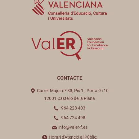
CONTACTE
Carrer Major nº 83, Pis 1r, Porta 9 i 10
12001 Castelló de la Plana
964 228 403
964 724 498
info@valer-f.es
Horari d'Atenció al Públic: