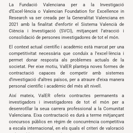
La Fundació Valenciana per a la Investigació
d’Excel·lència o Valencian Foundation for Excellence in
Research va ser creada per la Generalitat Valenciana en
2021 amb la finalitat d’enfortir el Sistema Valencià de
Ciència i Investigació (SVCI), mitjançant l’atracció i
consolidació de persones investigadores de tot el món.
El context actual científic i acadèmic està marcat per una
competitivitat necessària que conduïx a l’excel·lència i
permet donar resposta als problemes actuals de la
societat. Per eixe motiu, ValER planteja noves formes de
contractació capaces de competir amb sistemes
d’investigació d’altres països, per a atraure d’eixa manera
personal científic i acadèmic del més alt nivell.
Així mateix, ValER oferix contractes permanents a
investigadors i investigadores de tot el món per a
desenrotllar la seua carrera professional a la Comunitat
Valenciana. Eixa contractació es durà a terme mitjançant
concursos públics en règim de concurrència competitiva
a escala internacional, en els quals el criteri de valoració