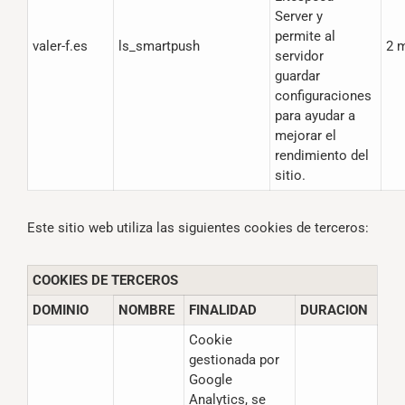
Server y
permite al
valer-f.es
ls_smartpush
2 
servidor
guardar
configuraciones
para ayudar a
mejorar el
rendimiento del
sitio.
Este sitio web utiliza las siguientes cookies de terceros:
COOKIES DE TERCEROS
DOMINIO
NOMBRE
FINALIDAD
DURACION
Cookie
gestionada por
Google
Analytics, se