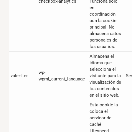
checkbox-analytics
Funciona solo
en
coordinación
con la cookie
principal. No
almacena datos
personales de
los usuarios.
Almacena el
idioma que
selecciona el
wp-
valer-f.es
visitante para la
Se
wpml_current_language
visualización de
los contenidos
en el sitio web.
Esta cookie la
coloca el
servidor de
caché
Litespeed