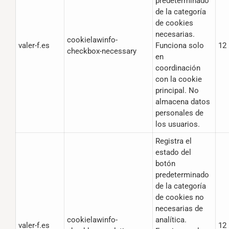
predeterminado
de la categoría
de cookies
necesarias.
cookielawinfo-
valer-f.es
Funciona solo
12
checkbox-necessary
en
coordinación
con la cookie
principal. No
almacena datos
personales de
los usuarios.
Registra el
estado del
botón
predeterminado
de la categoría
de cookies no
necesarias de
cookielawinfo-
analítica.
valer-f.es
12