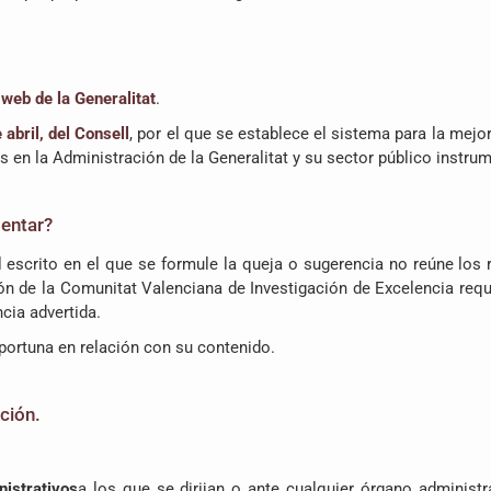
web de la Generalitat
.
abril, del Consell
, por el que se establece el sistema para la mejor
s en la Administración de la Generalitat y su sector público instr
entar?
el escrito en el que se formule la queja o sugerencia no reúne los
ón de la Comunitat Valenciana de Investigación de Excelencia reque
ncia advertida.
ortuna en relación con su contenido.
ción.
nistrativos
a los que se dirijan o ante cualquier órgano administ