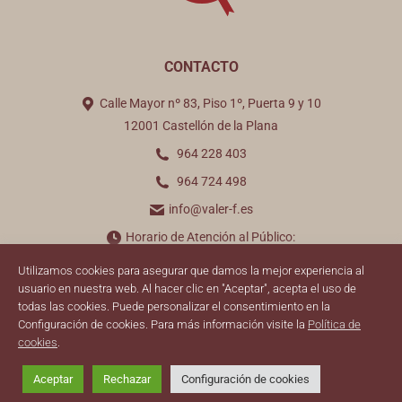
CONTACTO
Calle Mayor nº 83, Piso 1º, Puerta 9 y 10
12001 Castellón de la Plana
964 228 403
964 724 498
info@valer-f.es
Horario de Atención al Público:
De lunes a viernes de 9:00 a 14:00 horas
Utilizamos cookies para asegurar que damos la mejor experiencia al
usuario en nuestra web. Al hacer clic en "Aceptar", acepta el uso de
Encuéntranos en:
todas las cookies. Puede personalizar el consentimiento en la
Configuración de cookies. Para más información visite la
Política de
cookies
.
© 2026 ValER
Aceptar
Rechazar
Configuración de cookies
Información Legal